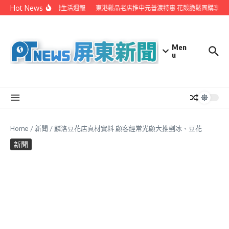
Skip to content
Hot News
EYE台灣生活週報
東港鬆品老店推中元普渡特惠 花殼脆鬆團購享超
Men
u
Home
/
新聞
/
麟洛豆花店真材實料 顧客經常光顧大推剉冰、豆花
新聞