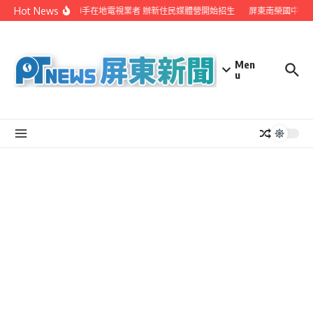
Skip to content
Hot News
屏縣府聯手在地電視業者 辦新住民媒體營開始招生
屏東南榮國中赴日
Men
u