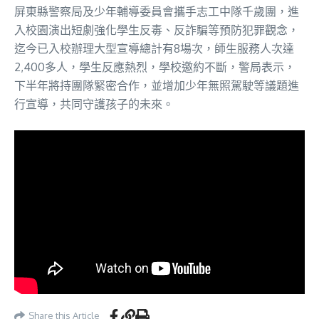
屏東縣警察局及少年輔導委員會攜手志工中隊千歲團，進
入校園演出短劇強化學生反毒、反詐騙等預防犯罪觀念，
迄今已入校辦理大型宣導總計有8場次，師生服務人次達
2,400多人，學生反應熱烈，學校邀約不斷，警局表示，
下半年將持團隊緊密合作，並增加少年無照駕駛等議題進
行宣導，共同守護孩子的未來。
Share this Article