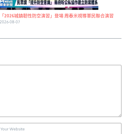
「2026城鎮韌性防空演習」登場 周春米視導軍民聯合演習
2026-08-07