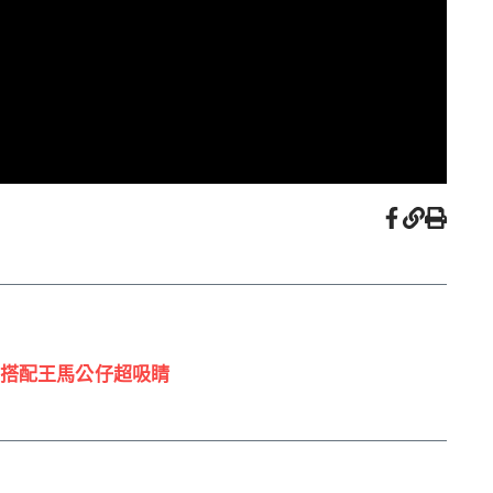
搭配王馬公仔超吸睛