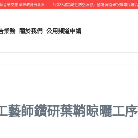
樂交流 國際教育展新頁
「2026城鎮韌性防空演習」登場 周春米視導軍民聯合演
告業務
關於我們
公用頻道申請
 工藝師鑽研葉鞘晾曬工序