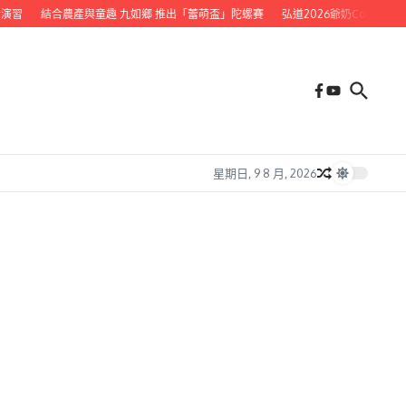
習
結合農產與童趣 九如鄉 推出「蕾萌盃」陀螺賽
弘道2026爺奶Color Wal
星期日, 9 8 月, 2026