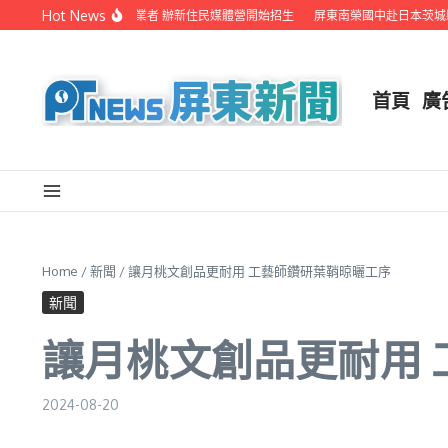
Skip to content
Hot News
屏縣府聯手在地電視業者 辦新住民媒體營開始招生
屏東南榮國中赴日本茨城縣音
首頁
廣
Home
/
新聞
/
讓月桃文創品更耐用 工藝師鑽研葉鞘晾曬工序
新聞
讓月桃文創品更耐用
2024-08-20