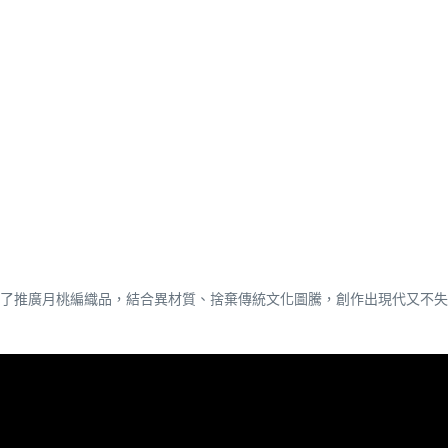
了推廣月桃編織品，結合異材質、捨棄傳統文化圖騰，創作出現代又不失