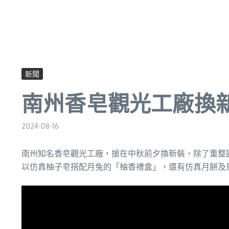
新聞
南州香皂觀光工廠換
2024-08-16
南州知名香皂觀光工廠，搶在中秋前夕換新裝，除了重整
以仿真柚子皂搭配月兔的「柚香禮盒」，還有仿真月餅及