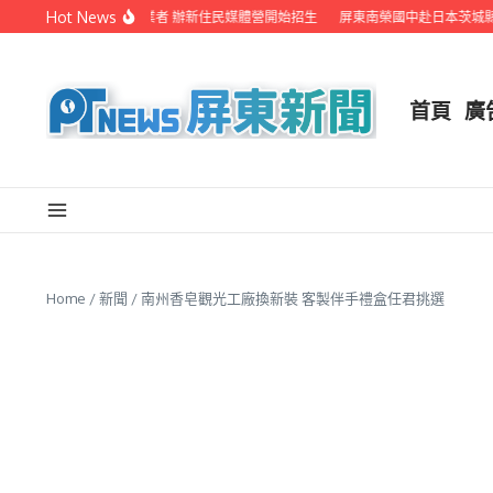
Skip to content
Hot News
屏縣府聯手在地電視業者 辦新住民媒體營開始招生
屏東南榮國中赴日本茨城縣音
首頁
廣
Home
/
新聞
/
南州香皂觀光工廠換新裝 客製伴手禮盒任君挑選