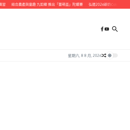
結合農產與童趣 九如鄉 推出「蕾萌盃」陀螺賽
弘道2026爺奶Color Walk
星期六, 8 8 月, 2026