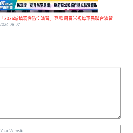
「2026城鎮韌性防空演習」登場 周春米視導軍民聯合演習
2026-08-07