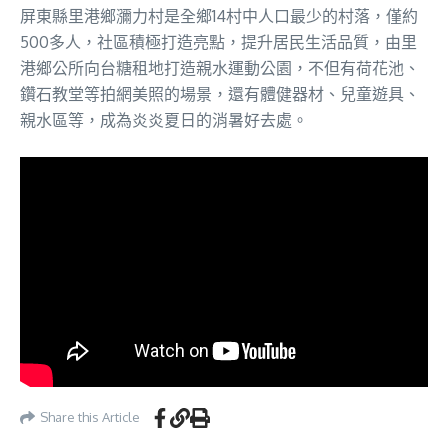
屏東縣里港鄉瀰力村是全鄉14村中人口最少的村落，僅約
500多人，社區積極打造亮點，提升居民生活品質，由里
港鄉公所向台糖租地打造親水運動公園，不但有荷花池、
鑽石教堂等拍網美照的場景，還有體健器材、兒童遊具、
親水區等，成為炎炎夏日的消暑好去處。
Share this Article