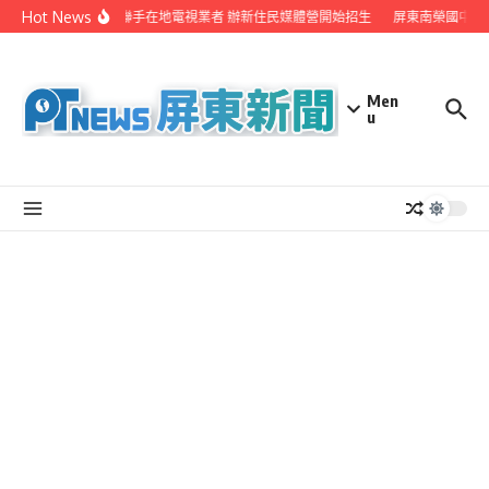
Skip to content
Hot News
屏縣府聯手在地電視業者 辦新住民媒體營開始招生
屏東南榮國中赴
Men
u