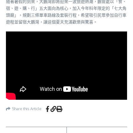
隨著暑假的到來，大鵬灣即將迎來一波旅遊熱潮，鵬管處以「食、
宿、遊、購、行」五大面向為核心，加入今年科年限定的「七大角
頭廟」，規劃三條單車路線及套裝行程，希望吸引民眾參加自行車
遊程並留宿大鵬灣，讓這個夏天充滿歡樂與驚喜。
Share this Article