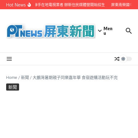
Skip to content
Hot News
屏縣府聯手在地電視業者 辦新住民媒體營開始招生
屏東南榮國中赴
Men
u
Home
/
新聞
/
大鵬灣暑期親子同樂嘉年華 食宿遊購活動玩不完
新聞