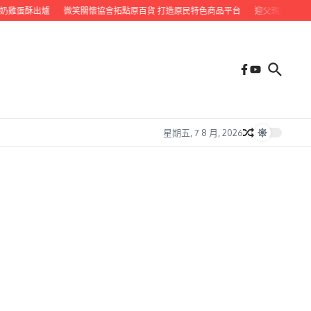
雞蛋酥出爐
微笑關懷協會拓點原百貨 打造原民特色商品平台
迎父親節 九如鄉
星期五, 7 8 月, 2026