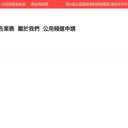
代客送禮免奔波
南台灣新聞
潮州鎮立圖書館樂齡課程飄香 爺奶手作牛奶
告業務
關於我們
公用頻道申請