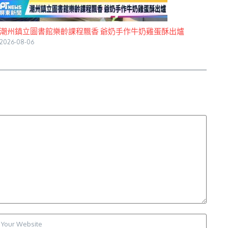
潮州鎮立圖書館樂齡課程飄香 爺奶手作牛奶雞蛋酥出爐
2026-08-06