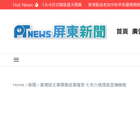
Skip to content
Hot News
潮州之美職人攝影展 8/8日式園區盛大開幕
東港鬆品老店中秋早鳥優惠開跑 
首頁
廣
Home
/
新聞
/
東港迎王車隊集結東隆宮 七天六夜環島宣傳啟程