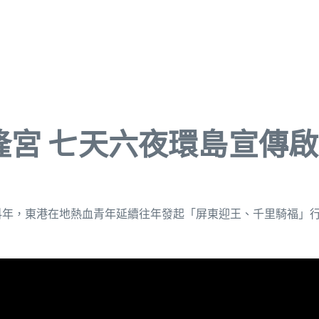
隆宮 七天六夜環島宣傳
科年，東港在地熱血青年延續往年發起「屏東迎王、千里騎福」