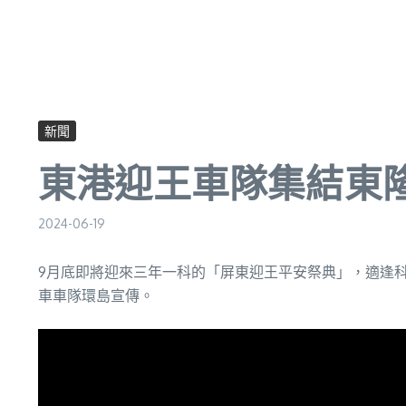
新聞
東港迎王車隊集結東
2024-06-19
9月底即將迎來三年一科的「屏東迎王平安祭典」，適逢
車車隊環島宣傳。