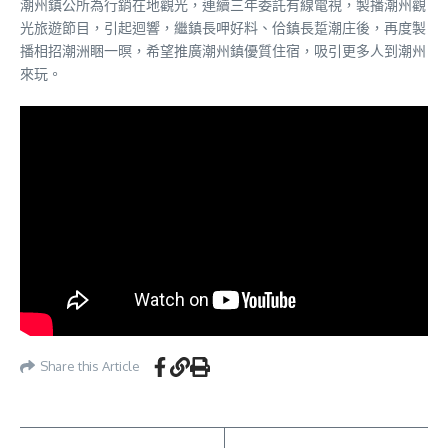
潮州鎮公所為行銷在地觀光，連續三年委託有線電視，製播潮州觀
光旅遊節目，引起迴響，繼鎮長呷好料、佮鎮長踅潮庄後，再度製
播相招潮洲睏一暝，希望推廣潮州鎮優質住宿，吸引更多人到潮州
來玩。
Share this Article