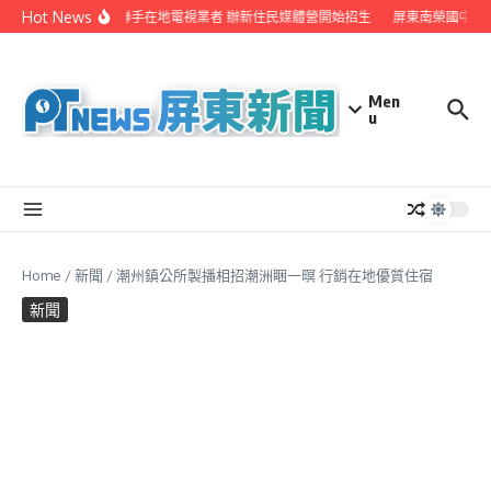
Skip to content
Hot News
屏縣府聯手在地電視業者 辦新住民媒體營開始招生
屏東南榮國中赴
Men
u
Home
/
新聞
/
潮州鎮公所製播相招潮洲睏一暝 行銷在地優質住宿
新聞