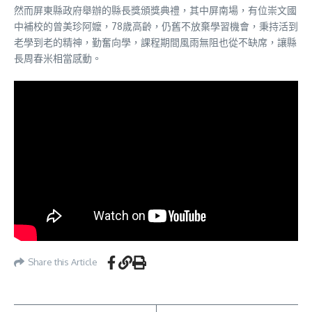
然而屏東縣政府舉辦的縣長獎頒獎典禮，其中屏南場，有位崇文國
中補校的曾美珍阿嬤，78歲高齡，仍舊不放棄學習機會，秉持活到
老學到老的精神，勤奮向學，課程期間風雨無阻也從不缺席，讓縣
長周春米相當感動。
Share this Article