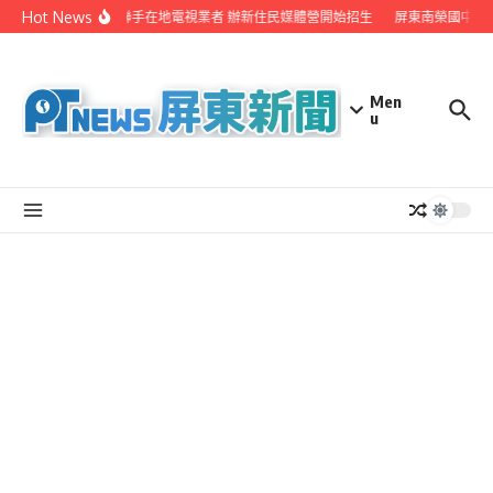
Skip to content
Hot News
屏縣府聯手在地電視業者 辦新住民媒體營開始招生
屏東南榮國中赴
Men
u