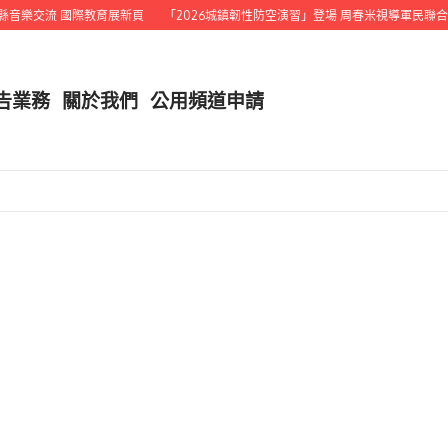
樂交流 國際教育展新頁
「2026城鎮韌性防空演習」登場 周春米視導軍民聯合演
告業務
關於我們
公用頻道申請