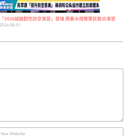
「2026城鎮韌性防空演習」登場 周春米視導軍民聯合演習
2026-08-07