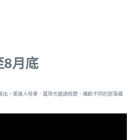
至8月底
展出，策展人哈拿．葛琉也邀請經歷、織齡不同的部落織