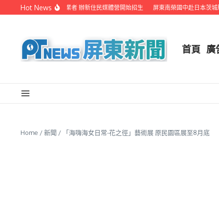
Skip to content
Hot News
屏縣府聯手在地電視業者 辦新住民媒體營開始招生
屏東南榮國中赴日本茨城縣音
首頁
廣
Home
/
新聞
/
「海嗨海女日常-花之徑」藝術展 原民園區展至8月底