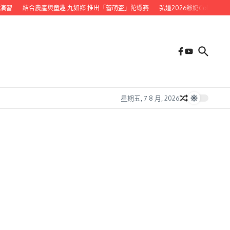
習
結合農產與童趣 九如鄉 推出「蕾萌盃」陀螺賽
弘道2026爺奶Color Wal
星期五, 7 8 月, 2026