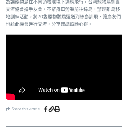
為讓寵物鳥在不同領域環境下適應飛行，台灣寵物鳥馴養
交流協會攜手友會，不辭舟車勞頓前往綠島，辦理離島移
地訓練活動，將70隻寵物鸚鵡運送到綠島訓飛，讓鳥友們
也藉此機會進行交流，分享鸚鵡照顧心得。
Share this Article