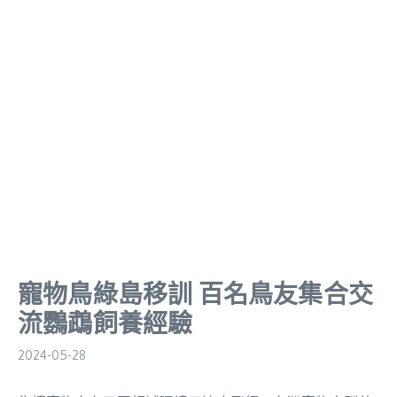
寵物鳥綠島移訓 百名鳥友集合交
流鸚鵡飼養經驗
2024-05-28