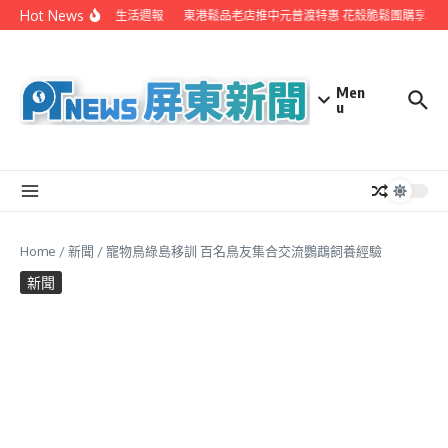
Skip to content
Hot News
EYE台灣生活週報
東港鬆品老店推中元普渡特惠 花殼脆鬆團購享超
Men
u
Home
/
新聞
/
寵物鳥綠島移訓 百名鳥友集合交流鸚鵡飼養經驗
新聞