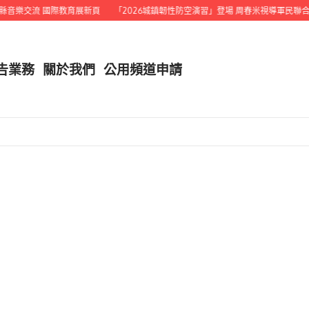
樂交流 國際教育展新頁
「2026城鎮韌性防空演習」登場 周春米視導軍民聯合演
告業務
關於我們
公用頻道申請