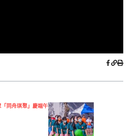
眾「同舟琪聚」慶端午