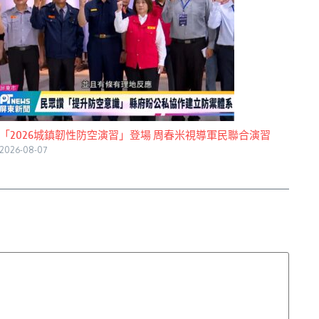
「2026城鎮韌性防空演習」登場 周春米視導軍民聯合演習
2026-08-07