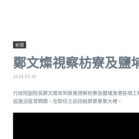
新聞
鄭文燦視察枋寮及鹽埔
2024-05-14
行政院副院長鄭文燦來到屏東視察枋寮及鹽埔漁港各項工程
設施泊區等問題，在卸任之前送給屏東畢業大禮。