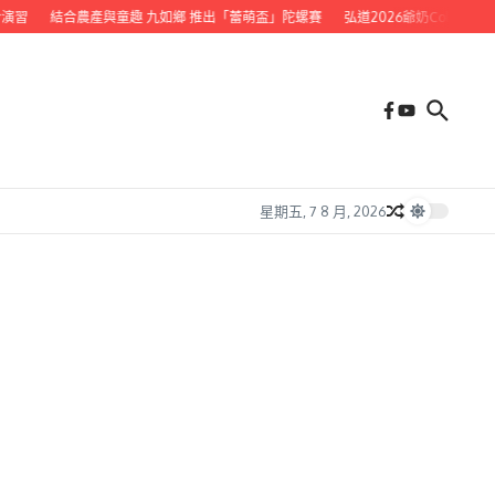
習
結合農產與童趣 九如鄉 推出「蕾萌盃」陀螺賽
弘道2026爺奶Color Wal
星期五, 7 8 月, 2026