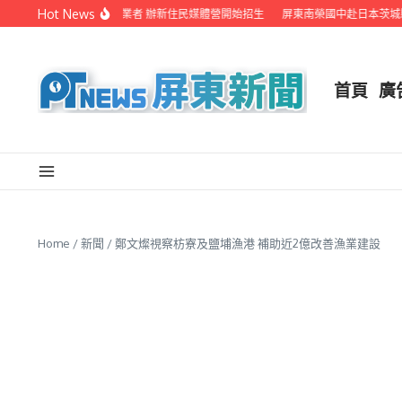
Skip to content
Hot News
屏縣府聯手在地電視業者 辦新住民媒體營開始招生
屏東南榮國中赴日本茨城縣音
首頁
廣
Home
/
新聞
/
鄭文燦視察枋寮及鹽埔漁港 補助近2億改善漁業建設