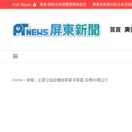
Skip to content
Hot News
屏縣府聯手在地電視業者 辦新住民媒體營開始招生
屏東南榮國中赴日本茨城縣音
首頁
廣
Home
/
新聞
/
企業公益認購挺屏東洋蔥農 目標80萬公斤