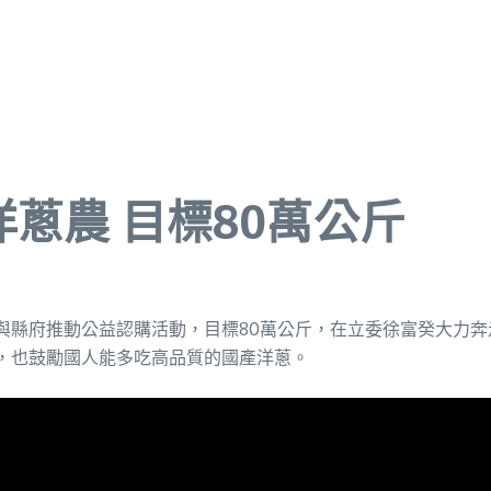
蔥農 目標80萬公斤
縣府推動公益認購活動，目標80萬公斤，在立委徐富癸大力奔走
，也鼓勵國人能多吃高品質的國產洋蔥。