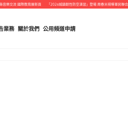
樂交流 國際教育展新頁
「2026城鎮韌性防空演習」登場 周春米視導軍民聯合演
告業務
關於我們
公用頻道申請