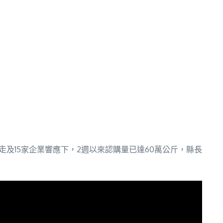
及15家企業響應下，2週以來認購量已達60萬公斤，縣長