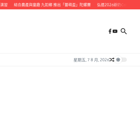
習
結合農產與童趣 九如鄉 推出「蕾萌盃」陀螺賽
弘道2026爺奶Color Wal
星期五, 7 8 月, 2026