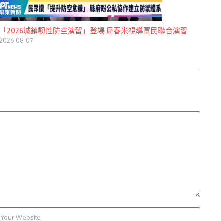
「2026城鎮韌性防空演習」登場 周春米視導軍民聯合演習
2026-08-07