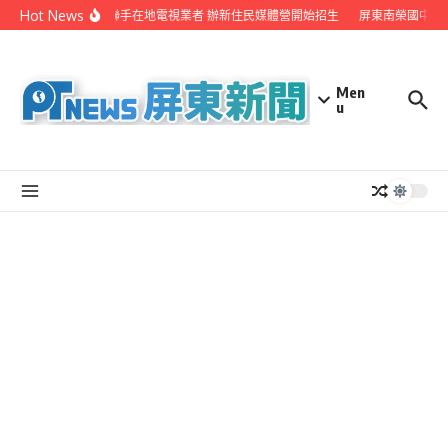
Skip to content
Hot News
屏縣府聯手在地電視業者 辦新住民媒體營開始招生
屏東南榮國中赴
Men
u