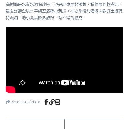
高樹鄉是水質水源保護區，也是屏東最北鄉鎮，種植農作物多元，
農友許壽全以水平網室栽種小黃瓜，在夏季增加灌溉次數讓土壤保
持濕潤，助小黃瓜降溫散熱，有不錯的收成。
Share this Article