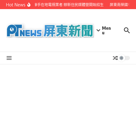
Skip to content
Hot News
屏縣府聯手在地電視業者 辦新住民媒體營開始招生
屏東南榮國中赴
Men
u