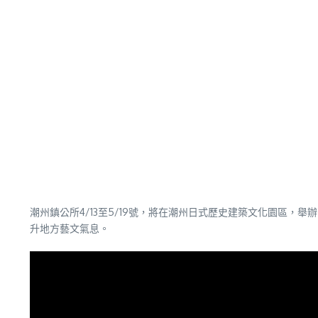
潮州鎮公所4/13至5/19號，將在潮州日式歷史建築文化園區
升地方藝文氣息。