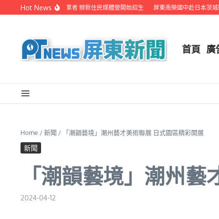
Skip to content
Hot News
屏縣府聯手在地電視業者 辦新住民媒體營開始招生
屏東南榮國中赴日本茨城縣音
首頁
廣
Home
/
新聞
/
「潮韻藝境」潮州藝才美術聯展 日式園區精彩開展
新聞
「潮韻藝境」潮州藝
2024-04-12