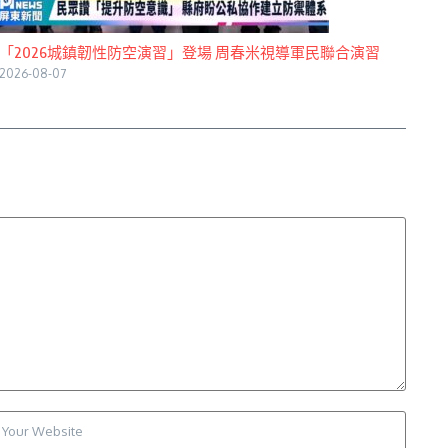
「2026城鎮韌性防空演習」登場 周春米視導軍民聯合演習
2026-08-07