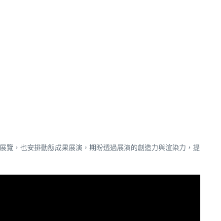
靜態展覽，也安排動態成果展演，期盼透過展演的創造力與渲染力，提