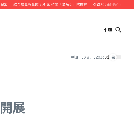
習
結合農產與童趣 九如鄉 推出「蕾萌盃」陀螺賽
弘道2026爺奶Color Wal
星期日, 9 8 月, 2026
彩開展