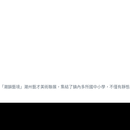
，舉辦「潮韻藝境」潮州藝才美術聯展，集結了鎮內多所國中小學，不僅有