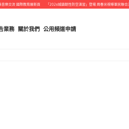
樂交流 國際教育展新頁
「2026城鎮韌性防空演習」登場 周春米視導軍民聯合演
告業務
關於我們
公用頻道申請