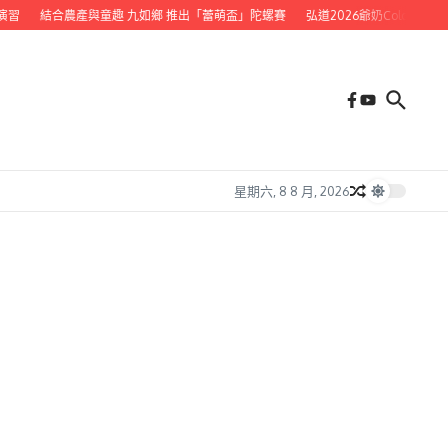
習
結合農產與童趣 九如鄉 推出「蕾萌盃」陀螺賽
弘道2026爺奶Color Walk
星期六, 8 8 月, 2026