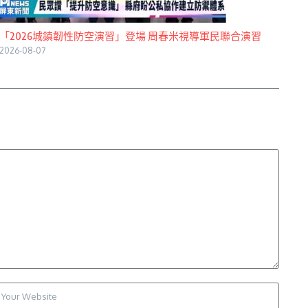
「2026城鎮韌性防空演習」登場 周春米視導軍民聯合演習
2026-08-07