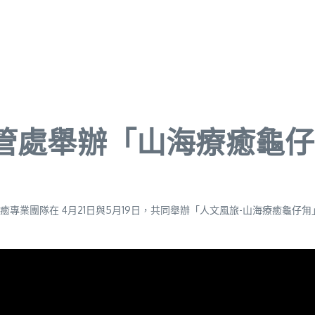
墾管處舉辦「山海療癒龜
專業團隊在 4月21日與5月19日，共同舉辦「人文風旅-山海療癒龜仔甪