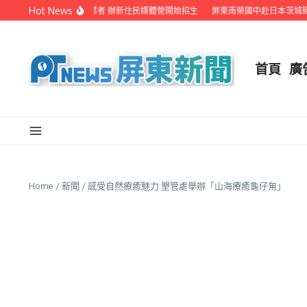
Skip to content
Hot News
屏縣府聯手在地電視業者 辦新住民媒體營開始招生
屏東南榮國中赴日本茨城縣音
首頁
廣
Home
/
新聞
/
感受自然療癒魅力 墾管處舉辦「山海療癒龜仔甪」