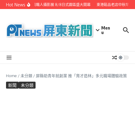
Skip to content
Hot News
潮州之美職人攝影展 8/8日式園區盛大開幕
東港鬆品老店中秋早鳥優
Men
u
Home
/
未分類
/
屏縣助青年就創業 推「育才造林」多元職場體驗政策
新聞
未分類