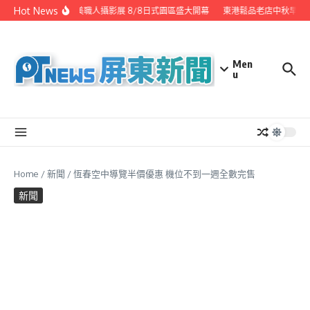
Skip to content
Hot News
潮州之美職人攝影展 8/8日式園區盛大開幕
東港鬆品老店中秋早鳥優
Men
u
Home
/
新聞
/
恆春空中導覽半價優惠 機位不到一週全數完售
新聞