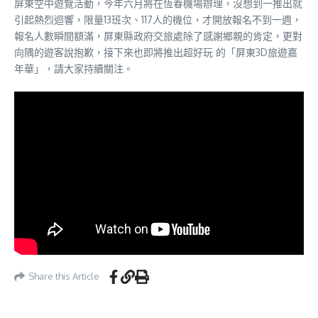
屏東空中遊覽活動，今年六月將在恆春機場辦理，沒想到一推出就
引起熱烈迴響，限量13班次、117人的機位，才開放報名不到一週，
報名人數瞬間額滿，屏東縣政府交旅處除了感謝鄉親的肯定，更對
向隅的遊客說抱歉，接下來也即將推出超好玩 的「屏東3D旅遊嘉
年華」，請大家持續關注。
Share this Article