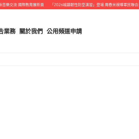
樂交流 國際教育展新頁
「2026城鎮韌性防空演習」登場 周春米視導軍民聯合演
告業務
關於我們
公用頻道申請