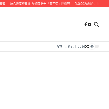
習
結合農產與童趣 九如鄉 推出「蕾萌盃」陀螺賽
弘道2026爺奶Color Walk
星期六, 8 8 月, 2026