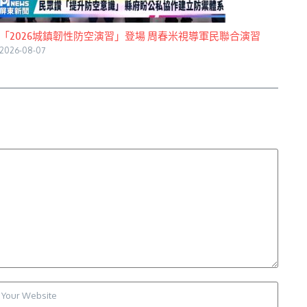
「2026城鎮韌性防空演習」登場 周春米視導軍民聯合演習
2026-08-07