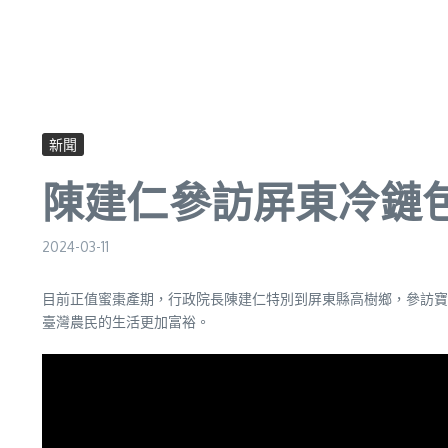
新聞
陳建仁參訪屏東冷鏈
2024-03-11
目前正值蜜棗產期，行政院長陳建仁特別到屏東縣高樹鄉，參訪寶
臺灣農民的生活更加富裕。