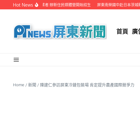
Skip to content
Hot News
屏縣府聯手在地電視業者 辦新住民媒體營開始招生
屏東南榮國中赴日本茨城縣音
首頁
廣
Home
/
新聞
/
陳建仁參訪屏東冷鏈包裝場 肯定提升農產國際競爭力