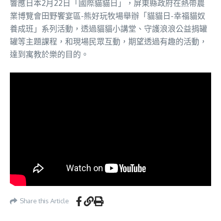
響應日本2月22日「國際貓貓日」，屏東縣政府在熱帶農
業博覽會田野饗宴區-熊好玩牧場舉辦「貓貓日-幸福貓奴
養成班」系列活動，透過貓貓小講堂、守護浪浪公益捐罐
罐等主題課程，和現場民眾互動，期望透過有趣的活動，
達到寓教於樂的目的。
Share this Article