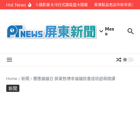
Skip to content
Hot News
潮州之美職人攝影展 8/8日式園區盛大開幕
東港鬆品老店中秋早鳥優惠
Men
u
Home
/
新聞
/
響應貓貓日 屏東熱博幸福貓奴養成班超萌開課
新聞