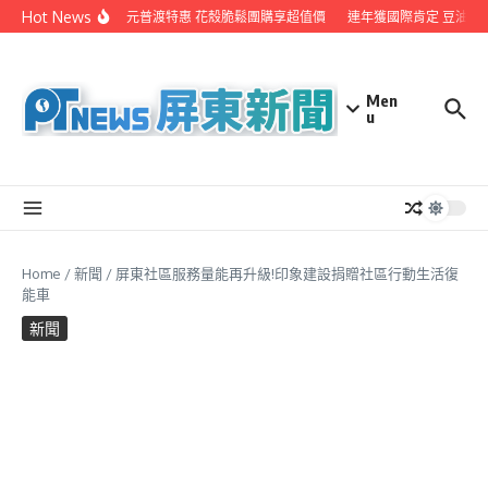
Skip to content
Hot News
東港鬆品老店推中元普渡特惠 花殼脆鬆團購享超值價
連年獲國際肯定 豆油伯再拿G
Men
u
Home
/
新聞
/
屏東社區服務量能再升級!印象建設捐贈社區行動生活復
能車
新聞