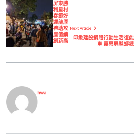
屏東勝
利星村
春節好
運龍厚
禮助攻
Next Article
產值續
印象建設捐贈行動生活復能
創新高
車 嘉惠屏縣鄉親
hwa