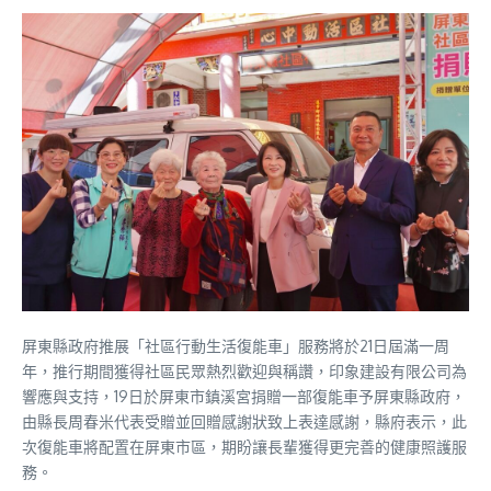
屏東縣政府推展「社區行動生活復能車」服務將於21日屆滿一周
年，推行期間獲得社區民眾熱烈歡迎與稱讚，印象建設有限公司為
響應與支持，19日於屏東市鎮溪宮捐贈一部復能車予屏東縣政府，
由縣長周春米代表受贈並回贈感謝狀致上表達感謝，縣府表示，此
次復能車將配置在屏東市區，期盼讓長輩獲得更完善的健康照護服
務。