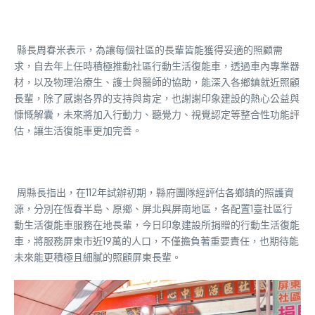
縣長周春米表示，為讓每個社區的長輩皆能獲得妥適的照顧需
求，自去年上任時積極推動社區行動生活復能車，透過車內專業器
材，以及物理治療生、護士與醫師的協助，能深入各鄉鎮就近照顧
長輩，除了感謝各界的支持與肯定，也謝謝印象建設的熱心公益與
慷慨解囊，未來將加入行動力、聽覺力、視覺認定等整合性功能評
估，讓生活復能車更加完善。
周縣長指出，在112年試辦初期，縣府團隊經評估各鄉鎮的照護資
源，分別在恆春半島、原鄉、屏北與屏南地區，各配置1臺社區行
動生活復能車服務在地長輩，今日印象建設所捐贈的行動生活復能
車，將服務屏東市近19萬的人口，不僅擔負著重要責任，也期待能
未來能更積極且細膩的照顧屏東長輩。