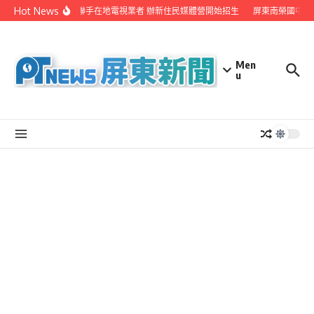
Skip to content
Hot News
屏縣府聯手在地電視業者 辦新住民媒體營開始招生
屏東南榮國中赴
Men
u