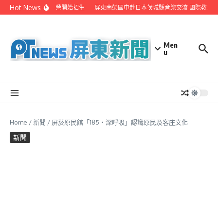
Skip to content
Hot News
視業者 辦新住民媒體營開始招生
屏東南榮國中赴日本茨城縣音樂交流 國際教育展
Men
u
Home
/
新聞
/
屏菸原民館「185‧深呼吸」認識原民及客庄文化
新聞