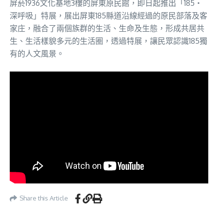
屏菸1936文化基地3樓的屏東原民館，即日起推出「185‧
深呼吸」特展，展出屏東185縣道沿線經過的原民部落及客
家庄，融合了兩個族群的生活、生命及生態，形成共居共
生、生活樣貌多元的生活圈，透過特展，讓民眾認識185獨
有的人文風景。
Share this Article