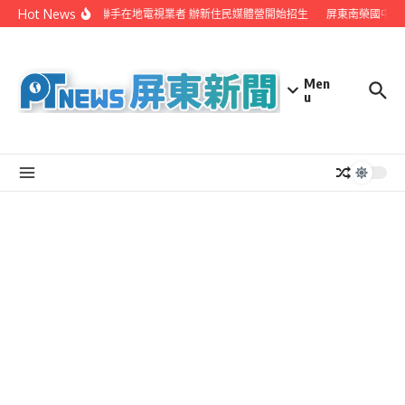
Skip to content
Hot News
屏縣府聯手在地電視業者 辦新住民媒體營開始招生
屏東南榮國中赴
Men
u