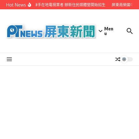
Skip to content
Hot News
屏縣府聯手在地電視業者 辦新住民媒體營開始招生
屏東南榮國中赴
Men
u