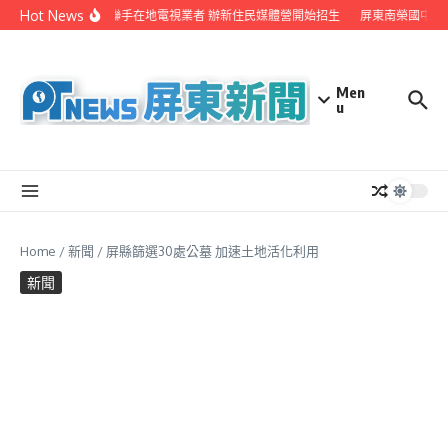
Skip to content
Hot News
屏縣府聯手在地電視業者 辦新住民媒體營開始招生
屏東南榮國中赴
Men
u
Home
/
新聞
/
屏縣篩選30處公墓 加速土地活化利用
新聞