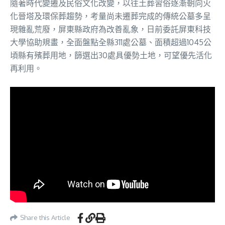
隨著時代變遷及民俗文化改變，以往土葬習俗逐漸朝向火
化晉塔及環保葬趨勢，考量尚未遷葬完成的傳統公墓多呈
現雜亂荒廢，屏東縣政府為改善亂象，日前委託屏東科技
大學協助規畫，全面盤點全縣311處公墓、面積超過1045公
頃縣有殯葬用地，篩選出30處具優勢土地，可望優先活化
再利用。
Share this Article