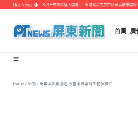
Skip to content
Hot News
潮州之美職人攝影展 8/8日式園區盛大開幕
東港鬆品老店中秋早鳥優惠開跑 代客
首頁
廣
Home
/
新聞
/
萬年溪圳寮濕地 改善水質孕育生物多樣性