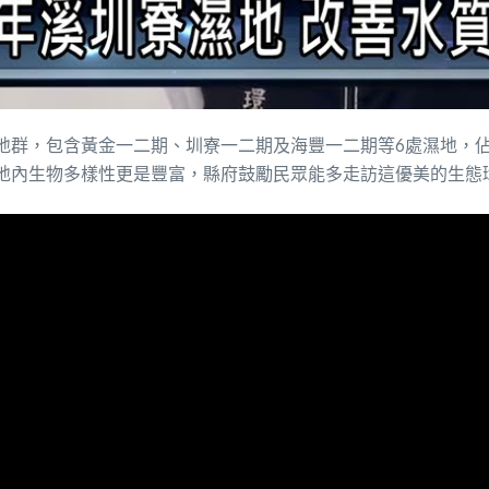
地群，包含黃金一二期、圳寮一二期及海豐一二期等6處濕地，佔
地內生物多樣性更是豐富，縣府鼓勵民眾能多走訪這優美的生態