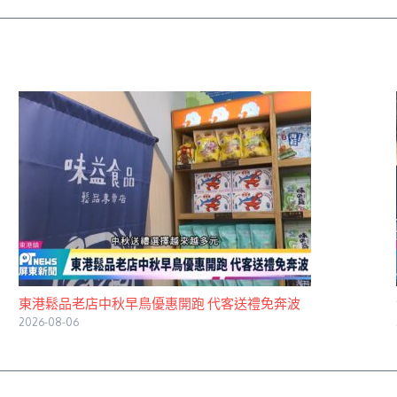
東港鬆品老店中秋早鳥優惠開跑 代客送禮免奔波
2026-08-06