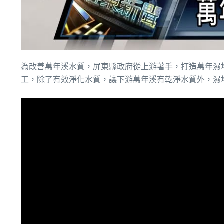
為改善萬年溪水質，屏東縣政府從上游著手，打造萬年濕
工，除了有效淨化水質，讓下游萬年溪有乾淨水質外，濕