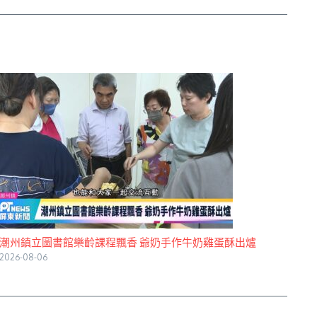
潮州鎮立圖書館樂齡課程飄香 爺奶手作牛奶雞蛋酥出爐
2026-08-06