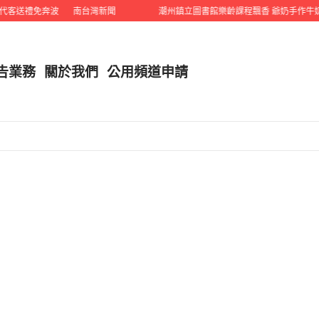
送禮免奔波
南台灣新聞
潮州鎮立圖書館樂齡課程飄香 爺奶手作牛奶雞
告業務
關於我們
公用頻道申請