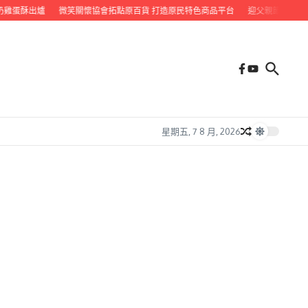
蛋酥出爐
微笑關懷協會拓點原百貨 打造原民特色商品平台
迎父親節 九如鄉公
星期五, 7 8 月, 2026