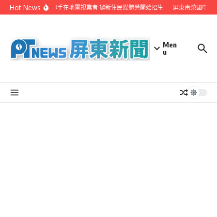
Skip to content
Hot News
屏縣府聯手在地電視業者 辦新住民媒體營開始招生
屏東南榮國中赴日
Men
u