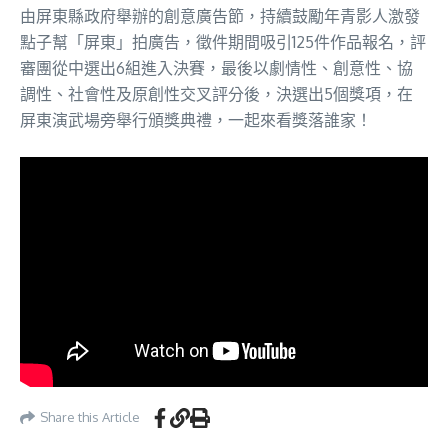
由屏東縣政府舉辦的創意廣告節，持續鼓勵年青影人激發
點子幫「屏東」拍廣告，徵件期間吸引125件作品報名，評
審團從中選出6組進入決賽，最後以劇情性、創意性、協
調性、社會性及原創性交叉評分後，決選出5個獎項，在
屏東演武場旁舉行頒獎典禮，一起來看獎落誰家！
Share this Article