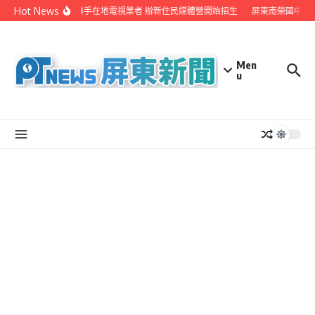
Skip to content
Hot News
屏縣府聯手在地電視業者 辦新住民媒體營開始招生
屏東南榮國中赴
Men
u