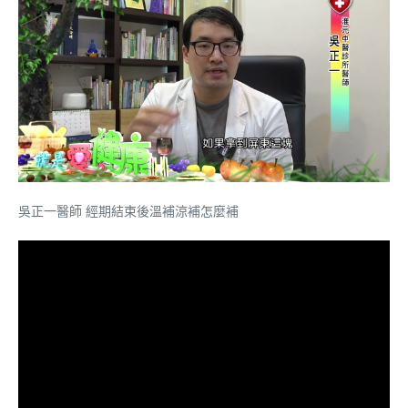
吳正一醫師 經期結束後溫補涼補怎麼補