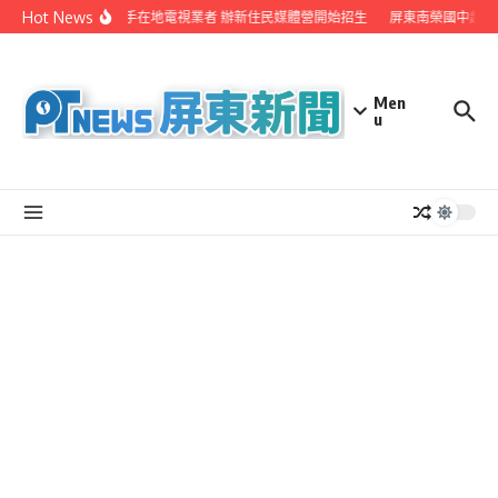
Skip to content
Hot News
屏縣府聯手在地電視業者 辦新住民媒體營開始招生
屏東南榮國中赴日
Men
u