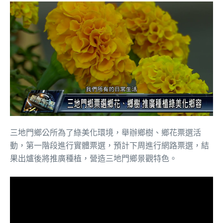
三地門鄉公所為了綠美化環境，舉辦鄉樹、鄉花票選活
動，第一階段進行實體票選，預計下周進行網路票選，結
果出爐後將推廣種植，營造三地門鄉景觀特色。