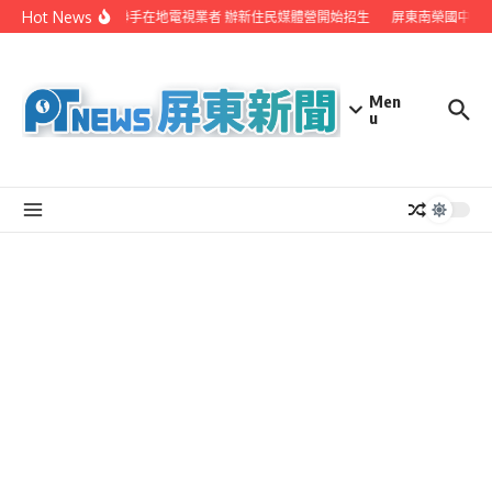
Skip to content
Hot News
屏縣府聯手在地電視業者 辦新住民媒體營開始招生
屏東南榮國中赴日
Men
u