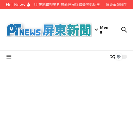
Skip to content
Hot News
屏縣府聯手在地電視業者 辦新住民媒體營開始招生
屏東南榮國中赴日
Men
u