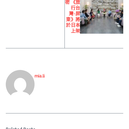
密 《旅
行台
灣-屏
東》將
於日本
上架
mia.li