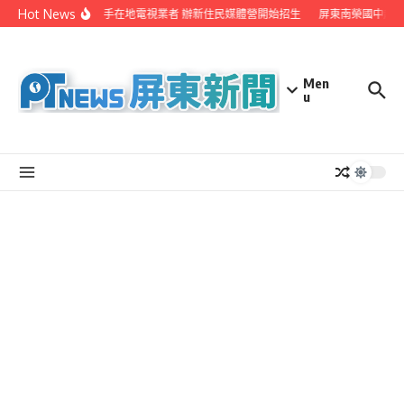
Skip to content
Hot News
屏縣府聯手在地電視業者 辦新住民媒體營開始招生
屏東南榮國中赴日
Men
u