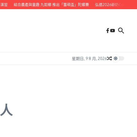
合農產與童趣 九如鄉 推出「蕾萌盃」陀螺賽
弘道2026爺奶Color Walk健走 邀
星期日, 9 8 月, 2026
器人