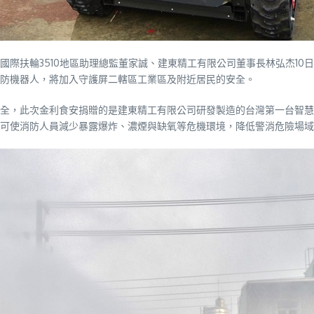
國際扶輪3510地區助理總監董家誠、建東精工有限公司董事長林弘杰10
消防機器人，將加入守護屏二轄區工業區及附近居民的安全。
全，此次金利食安捐贈的是建東精工有限公司研發製造的台灣第一台智慧
可使消防人員減少暴露爆炸、濃煙與缺氧等危機環境，降低警消危險場域