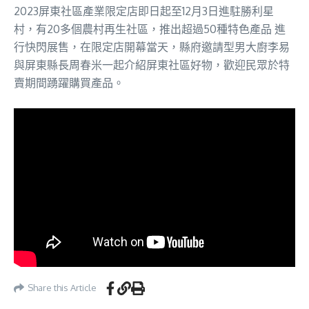
2023屏東社區產業限定店即日起至12月3日進駐勝利星
村，有20多個農村再生社區，推出超過50種特色產品 進
行快閃展售，在限定店開幕當天，縣府邀請型男大廚李易
與屏東縣長周春米一起介紹屏東社區好物，歡迎民眾於特
賣期間踴躍購買產品。
Share this Article