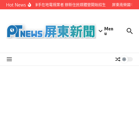
Skip to content
Hot News
屏縣府聯手在地電視業者 辦新住民媒體營開始招生
屏東南榮國中赴
Men
u