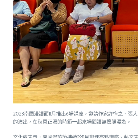
2023南國漫讀節11月推出6場講座，邀請作家許悔之、張
的演出，在秋意正濃的時節一起來場閱讀無邊際漫遊。
文化處表示，南國漫讀節持續於11月辦理亮點講座、藝文表