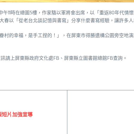
，中午11時在總圖5樓，作家駱以軍將會出席，以「重返80年代
張大春以「從老台北談記憶與書寫」分享什麼書寫經驗，讓許多人
以「眷村的幸福，是手工捏的！」，在屏東市得勝遺構公園旁空地
活動資訊請上屏東縣政府文化處FB、屏東縣立圖書館總館FB查詢。
製短片加強宣導