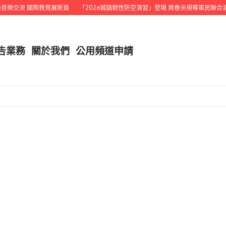
 國際教育展新頁
「2026城鎮韌性防空演習」登場 周春米視導軍民聯合演習
結
告業務
關於我們
公用頻道申請