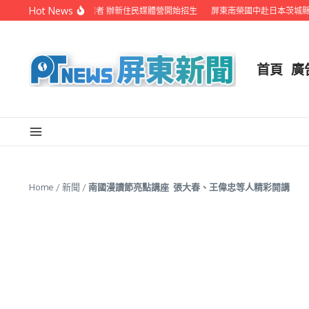
Skip to content
Hot News
聯手在地電視業者 辦新住民媒體營開始招生
屏東南榮國中赴日本茨城縣音樂交流
首頁
廣
Home
/
新聞
/
南國漫讀節亮點講座 張大春、王偉忠等人精彩開講