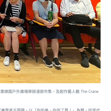
總圖戶外廣場舉辦漫遊市集，及創作藝人鶴 The Crane
作家兼學者于國華，以「你的美、你說了算！」為題，從當代