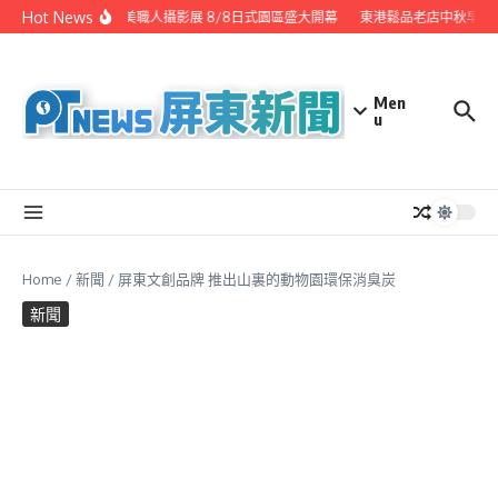
Skip to content
Hot News
潮州之美職人攝影展 8/8日式園區盛大開幕
東港鬆品老店中秋早鳥
Men
u
Home
/
新聞
/
屏東文創品牌 推出山裏的動物園環保消臭炭
新聞