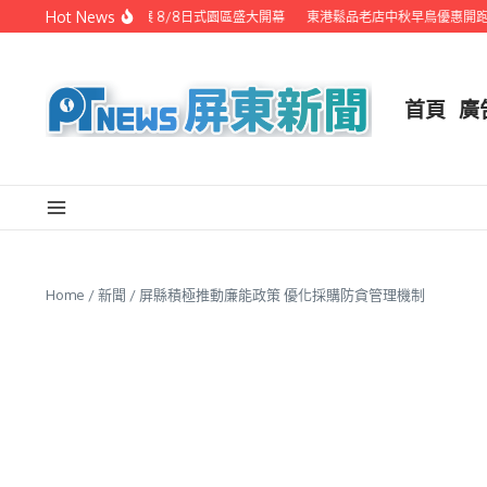
Skip to content
Hot News
潮州之美職人攝影展 8/8日式園區盛大開幕
東港鬆品老店中秋早鳥優惠開跑 
首頁
廣
Home
/
新聞
/
屏縣積極推動廉能政策 優化採購防貪管理機制