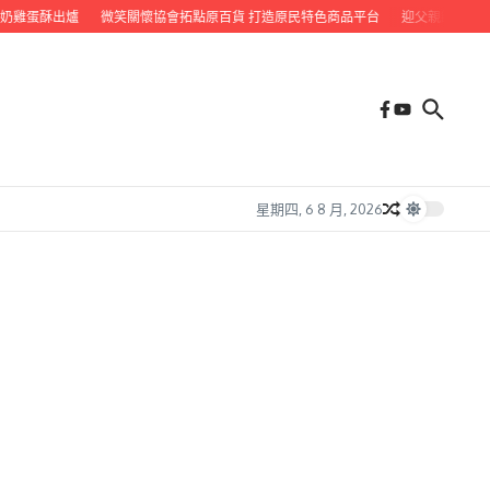
雞蛋酥出爐
微笑關懷協會拓點原百貨 打造原民特色商品平台
迎父親節 九如鄉
星期四, 6 8 月, 2026