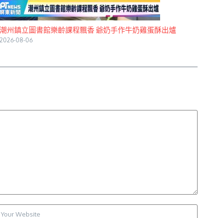
潮州鎮立圖書館樂齡課程飄香 爺奶手作牛奶雞蛋酥出爐
2026-08-06