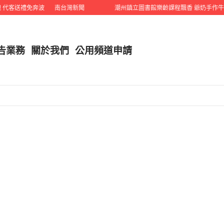
代客送禮免奔波
南台灣新聞
潮州鎮立圖書館樂齡課程飄香 爺奶手作牛奶
告業務
關於我們
公用頻道申請