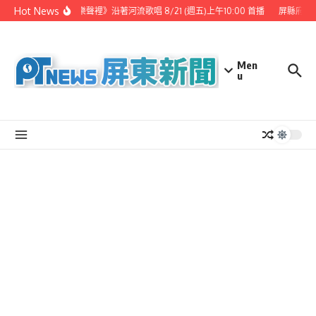
Skip to content
Hot News
《 漫步樂聲裡》沿著河流歌唱 8/21 (週五)上午10:00 首播
屏縣府聯
Men
u