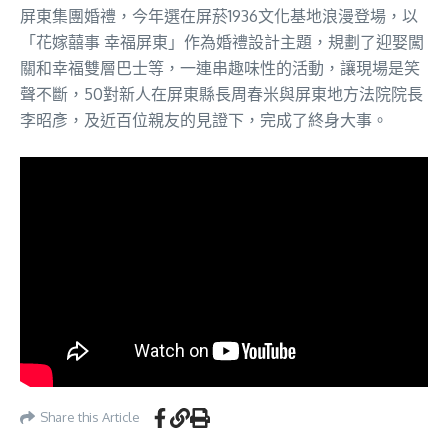
屏東集團婚禮，今年選在屏菸1936文化基地浪漫登場，以
「花嫁囍事 幸福屏東」作為婚禮設計主題，規劃了迎娶闖
關和幸福雙層巴士等，一連串趣味性的活動，讓現場是笑
聲不斷，50對新人在屏東縣長周春米與屏東地方法院院長
李昭彥，及近百位親友的見證下，完成了終身大事。
Share this Article