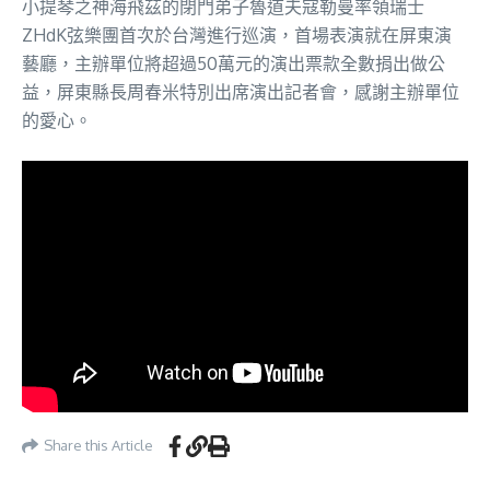
小提琴之神海飛茲的閉門弟子魯道夫寇勒曼率領瑞士
ZHdK弦樂團首次於台灣進行巡演，首場表演就在屏東演
藝廳，主辦單位將超過50萬元的演出票款全數捐出做公
益，屏東縣長周春米特別出席演出記者會，感謝主辦單位
的愛心。
Share this Article