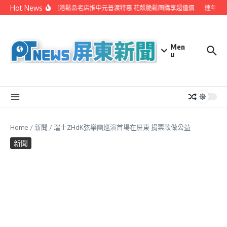
Skip to content
Hot News
YE台灣生活週報
東港鬆品老店推中元普渡特惠 花殼脆鬆團購享超值價
連年獲國際
Men
u
Home
/
新聞
/
瑞士ZHdK弦樂團巡演首場在屏東 捐票款做公益
新聞