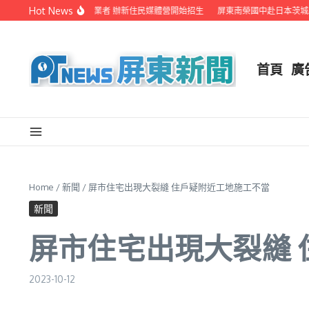
Skip to content
Hot News
屏縣府聯手在地電視業者 辦新住民媒體營開始招生
屏東南榮國中赴日本茨城縣音
首頁
廣
Home
/
新聞
/
屏市住宅出現大裂縫 住戶疑附近工地施工不當
新聞
屏市住宅出現大裂縫
2023-10-12