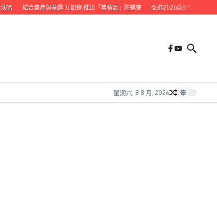
習
結合農產與童趣 九如鄉 推出「蕾萌盃」陀螺賽
弘道2026爺奶Color Wal
星期六, 8 8 月, 2026