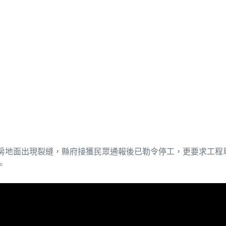
房地面出現裂縫，縣府接獲民眾通報後已勒令停工，更要求工程
。