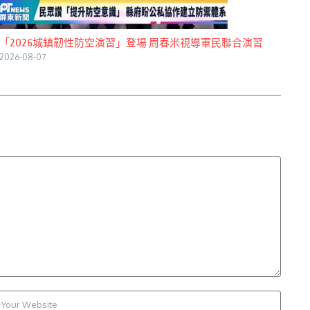
「2026城鎮韌性防空演習」登場 周春米視導軍民聯合演習
2026-08-07