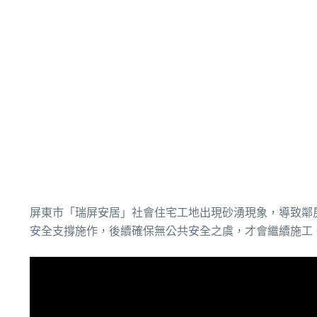
屏東市「瑞屏安居」社會住宅工地出現砂湧現象，導致鄰
安全支撐施作，後續確保無公共安全之虞，才會繼續施工