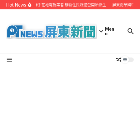
Skip to content
Hot News
屏縣府聯手在地電視業者 辦新住民媒體營開始招生
屏東南榮國中赴
Men
u