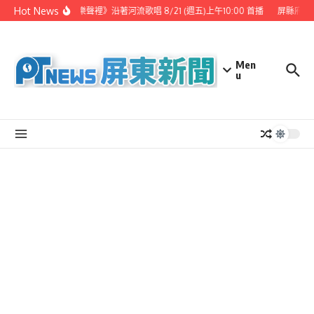
Skip to content
Hot News
《 漫步樂聲裡》沿著河流歌唱 8/21 (週五)上午10:00 首播
屏縣府聯
Men
u