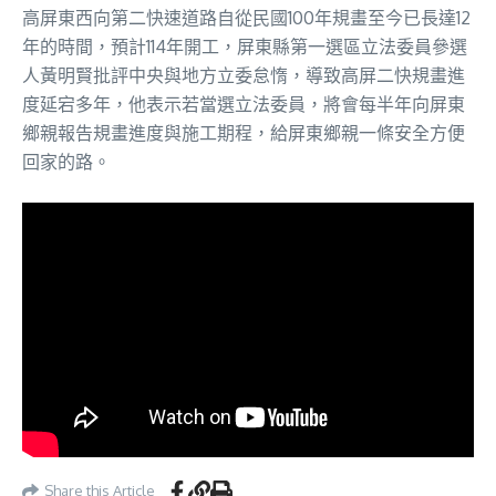
高屏東西向第二快速道路自從民國100年規畫至今已長達12
年的時間，預計114年開工，屏東縣第一選區立法委員參選
人黃明賢批評中央與地方立委怠惰，導致高屏二快規畫進
度延宕多年，他表示若當選立法委員，將會每半年向屏東
鄉親報告規畫進度與施工期程，給屏東鄉親一條安全方便
回家的路。
Share this Article