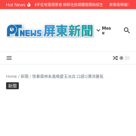
Skip to content
Hot News
屏縣府聯手在地電視業者 辦新住民媒體營開始招生
屏東南榮國中赴
Men
u
Home
/
新聞
/
恆春森林系風格愛玉冰店 口感Q彈消暑氣
新聞