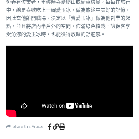
恆春有位業者，年輕時喜愛爬山或騎車環島，每每在旅行
中，總是喜歡吃上一碗愛玉冰，做為旅途中美好的記憶，
因此當他離開職場、決定以「賣愛玉冰」做為他創業的起
點，並且將店內半戶外的空間，佈滿綠色植栽，讓顧客享
受沁涼的愛玉冰時，也能獲得放鬆的舒適感。
Share this Article