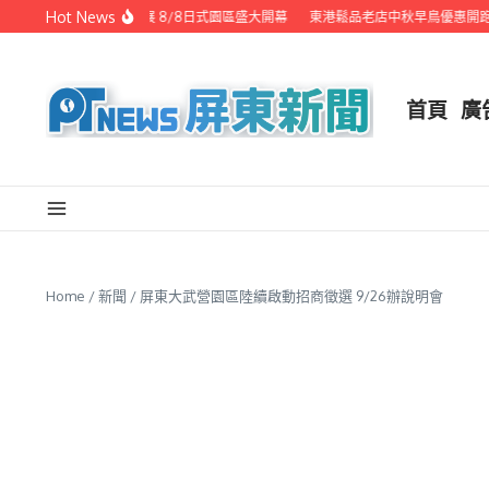
Skip to content
Hot News
潮州之美職人攝影展 8/8日式園區盛大開幕
東港鬆品老店中秋早鳥優惠開跑 
首頁
廣
Home
/
新聞
/
屏東大武營園區陸續啟動招商徵選 9/26辦說明會