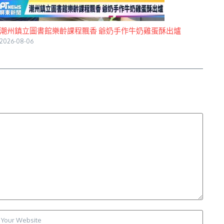
潮州鎮立圖書館樂齡課程飄香 爺奶手作牛奶雞蛋酥出爐
2026-08-06