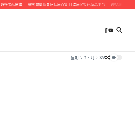
雞蛋酥出爐
微笑關懷協會拓點原百貨 打造原民特色商品平台
迎父親節 九如鄉
星期五, 7 8 月, 2026