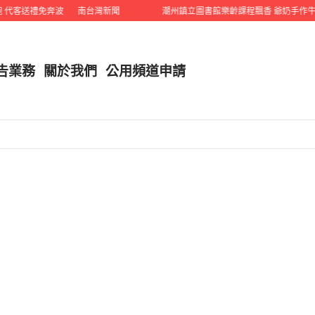
代客送禮免奔波
南台灣新聞
潮州鎮立圖書館樂齡課程飄香 爺奶手作牛奶
告業務
關於我們
公用頻道申請