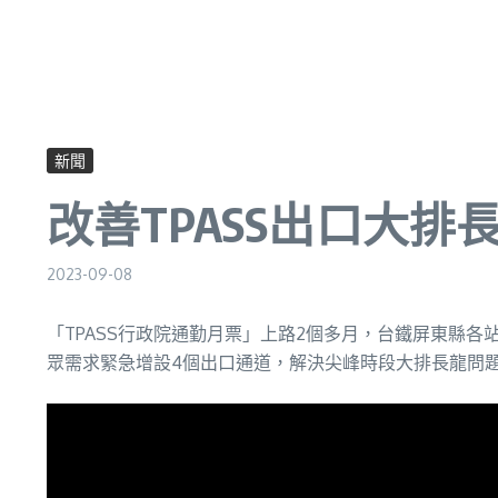
新聞
改善TPASS出口大排
2023-09-08
「TPASS行政院通勤月票」上路2個多月，台鐵屏東縣
眾需求緊急增設4個出口通道，解決尖峰時段大排長龍問