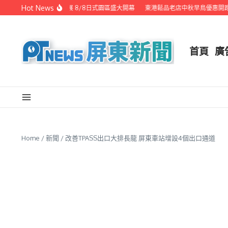
Skip to content
Hot News
潮州之美職人攝影展 8/8日式園區盛大開幕
東港鬆品老店中秋早鳥優惠開跑 
首頁
廣
Home
/
新聞
/
改善TPASS出口大排長龍 屏東車站增設4個出口通道