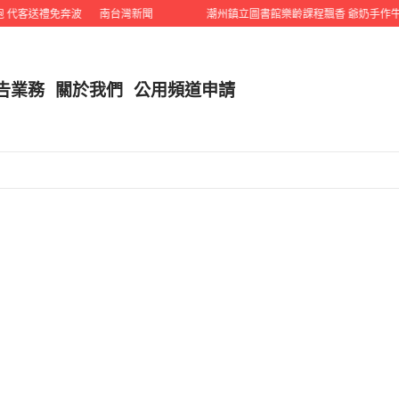
代客送禮免奔波
南台灣新聞
潮州鎮立圖書館樂齡課程飄香 爺奶手作牛奶
告業務
關於我們
公用頻道申請