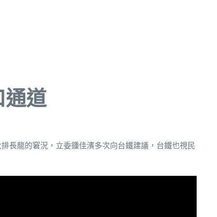
口通道
大排長龍的窘況，立委鍾佳濱多次向台鐵建議，台鐵也視民