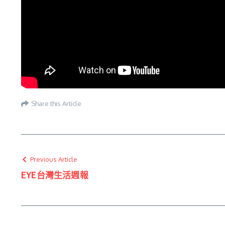
Share this Article
Previous Article
EYE台灣生活週報