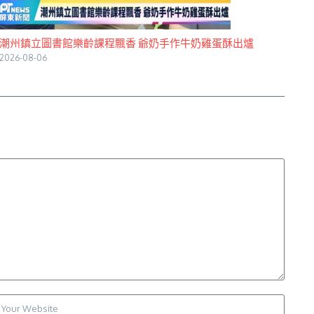
潮州鎮立圖書館樂齡課程飄香 爺奶手作牛奶雞蛋酥出爐
2026-08-06