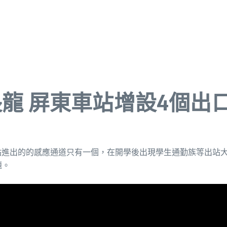
長龍 屏東車站增設4個出
各站進出的的感應通道只有一個，在開學後出現學生通勤族等出站
題。