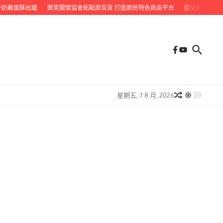
雞蛋酥出爐
微笑關懷協會拓點原百貨 打造原民特色商品平台
迎父親節 九如鄉
星期五, 7 8 月, 2026