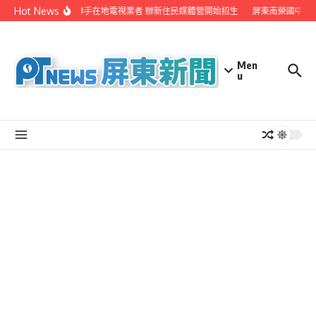
Skip to content
Hot News
屏縣府聯手在地電視業者 辦新住民媒體營開始招生
屏東南榮國中赴
Men
u