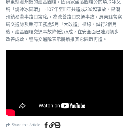
屏東縣潮州鎮的建基圓環，因兩家坐落圓環旁的燒冷冰又
稱「燒冷冰圓環」，107年至111年共造成236起事故，是潮
州鎮易肇事路口第1名，為改善路口交通事故，屏東縣警察
局交通隊及縣府工務處5月「大改造」標線，試行2個月
後，建基圓環交通事故降低近6成，在安全面已達到初步
改善成效，警局交通隊表示將續推其它圓環再造。
Share this Article