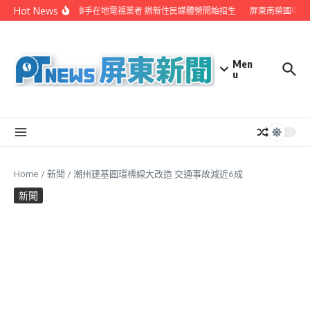
Skip to content
Hot News
屏縣府聯手在地電視業者 辦新住民媒體營開始招生
屏東南榮國中赴
Men
u
Home
/
新聞
/
潮州建基圓環標線大改造 交通事故減近6成
新聞