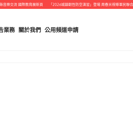
音樂交流 國際教育展新頁
「2026城鎮韌性防空演習」登場 周春米視導軍民聯合演
告業務
關於我們
公用頻道申請