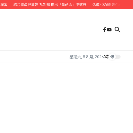
習
結合農產與童趣 九如鄉 推出「蕾萌盃」陀螺賽
弘道2026爺奶Color Wal
星期六, 8 8 月, 2026