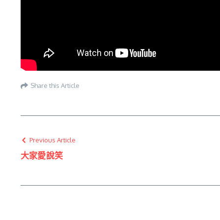
Share this Article
Previous Article
大家愛說笑